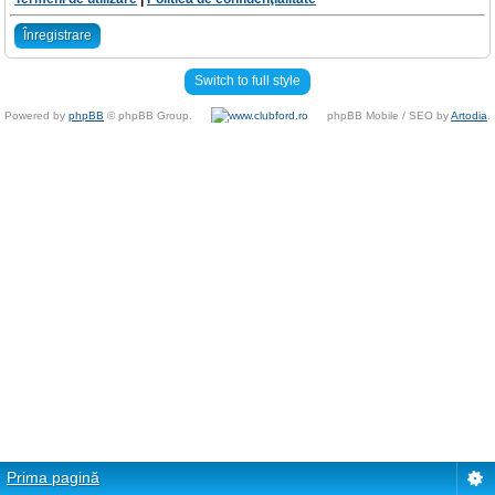
Înregistrare
Switch to full style
Powered by
phpBB
© phpBB Group.
phpBB Mobile / SEO by
Artodia
.
Prima pagină