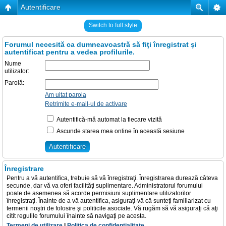
Autentificare
Switch to full style
Forumul necesită ca dumneavoastră să fiţi înregistrat şi
autentificat pentru a vedea profilurile.
Nume
utilizator:
Parolă:
Am uitat parola
Retrimite e-mail-ul de activare
Autentifică-mă automat la fiecare vizită
Ascunde starea mea online în această sesiune
Înregistrare
Pentru a vă autentifica, trebuie să vă înregistraţi. Înregistrarea durează câteva
secunde, dar vă va oferi facilităţi suplimentare. Administratorul forumului
poate de asemenea să acorde permisiuni suplimentare utilizatorilor
înregistraţi. Înainte de a vă autentifica, asiguraţi-vă că sunteţi familiarizat cu
termenii noştri de folosire şi politicile asociate. Vă rugăm să vă asiguraţi că aţi
citit regulile forumului înainte să navigaţi pe acesta.
Termeni de utilizare
|
Politica de confidenţialitate