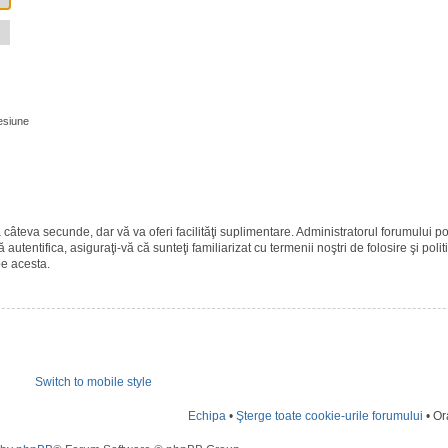
esiune
ază câteva secunde, dar vă va oferi facilităţi suplimentare. Administratorul forumulu
 autentifica, asiguraţi-vă că sunteţi familiarizat cu termenii noştri de folosire şi polit
pe acesta.
Switch to mobile style
Echipa
•
Şterge toate cookie-urile forumului
• Or