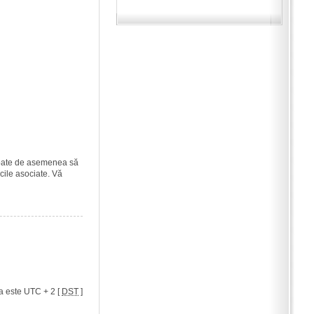
i poate de asemenea să
icile asociate. Vă
a este UTC + 2 [
DST
]