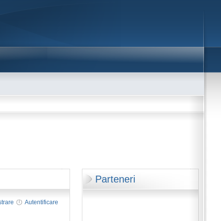
Parteneri
strare
Autentificare