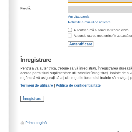
Parolă:
Am uitat parola
Retrimite e-mail-ul de activare
Autentifică-mă automat la fiecare vizită
Ascunde starea mea online în această s
Înregistrare
Pentru a vă autentifica, trebuie să vă înregistraţi. Înregistrarea dure
acorde permisiuni suplimentare utilizatorilor înregistraţi. Înainte de a vă
rugăm să vă asiguraţi că aţi citit regulile forumului înainte să navigaţi 
Termeni de utilizare
|
Politica de confidenţialitate
Înregistrare
Prima pagină