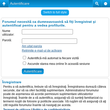
Autentificare
Switch to full style
Forumul necesită ca dumneavoastră să fiţi înregistrat şi
autentificat pentru a vedea profilurile.
Nume
utilizator:
Parolă:
Am uitat parola
Retrimite e-mail-ul de activare
Autentifică-mă automat la fiecare vizită
Ascunde starea mea online în această sesiune
Înregistrare
Pentru a vă autentifica, trebuie să vă înregistraţi. Înregistrarea durează câteva
secunde, dar vă va oferi facilităţi suplimentare. Administratorul forumului
poate de asemenea să acorde permisiuni suplimentare utilizatorilor
înregistraţi. Înainte de a vă autentifica, asiguraţi-vă că sunteţi familiarizat cu
termenii noştri de folosire şi politicile asociate. Vă rugăm să vă asiguraţi că aţi
citit regulile forumului înainte să navigaţi pe acesta.
Termeni de utilizare
|
Politica de confidenţialitate