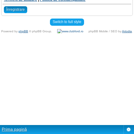
Înregistrare
Switch to full style
Powered by
phpBB
© phpBB Group.
phpBB Mobile / SEO by
Artodia
.
Prima pagină