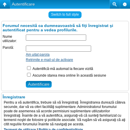
Autentificare
Switch to full style
Forumul necesită ca dumneavoastră să fiţi înregistrat şi
autentificat pentru a vedea profilurile.
Nume
utilizator:
Parolă:
Am uitat parola
Retrimite e-mail-ul de activare
Autentifică-mă automat la fiecare vizită
Ascunde starea mea online în această sesiune
Înregistrare
Pentru a vă autentifica, trebuie să vă înregistraţi. Înregistrarea durează câteva
secunde, dar vă va oferi facilităţi suplimentare. Administratorul forumului
poate de asemenea să acorde permisiuni suplimentare utilizatorilor
înregistraţi. Înainte de a vă autentifica, asiguraţi-vă că sunteţi familiarizat cu
termenii noştri de folosire şi politicile asociate. Vă rugăm să vă asiguraţi că aţi
citit regulile forumului înainte să navigaţi pe acesta.
Termeni de utilizare
|
Politica de confidenţialitate