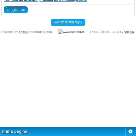
Înregistrare
Switch to full style
Powered by
phpBB
© phpBB Group.
phpBB Mobile / SEO by
Artodia
.
Prima pagină