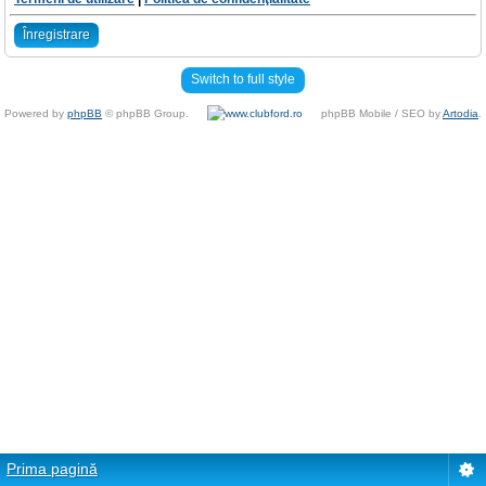
Înregistrare
Switch to full style
Powered by
phpBB
© phpBB Group.
phpBB Mobile / SEO by
Artodia
.
Prima pagină