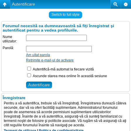
Autentificare
Switch to full style
Forumul necesită ca dumneavoastră să fiţi înregistrat şi
autentificat pentru a vedea profilurile.
Nume
utilizator:
Parolă:
Am uitat parola
Retrimite e-mail-ul de activare
Autentifică-mă automat la fiecare vizită
Ascunde starea mea online în această sesiune
Înregistrare
Pentru a vă autentifica, trebuie să vă înregistraţi. Înregistrarea durează câteva
secunde, dar vă va oferi facilităţi suplimentare. Administratorul forumului
poate de asemenea să acorde permisiuni suplimentare utilizatorilor
înregistraţi. Înainte de a vă autentifica, asiguraţi-vă că sunteţi familiarizat cu
termenii noştri de folosire şi politicile asociate. Vă rugăm să vă asiguraţi că aţi
citit regulile forumului înainte să navigaţi pe acesta.
Termeni de utilizare
|
Politica de confidenţialitate