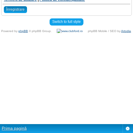
Înregistrare
Switch to full style
Powered by
phpBB
© phpBB Group.
phpBB Mobile / SEO by
Artodia
.
Prima pagină