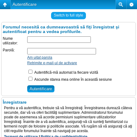
Autentificare
Switch to full style
Forumul necesită ca dumneavoastră să fiţi înregistrat şi
autentificat pentru a vedea profilurile.
Nume
utilizator:
Parolă:
Am uitat parola
Retrimite e-mail-ul de activare
Autentifică-mă automat la fiecare vizită
Ascunde starea mea online în această sesiune
Înregistrare
Pentru a vă autentifica, trebuie să vă înregistraţi. Înregistrarea durează câteva
secunde, dar vă va oferi facilităţi suplimentare. Administratorul forumului
poate de asemenea să acorde permisiuni suplimentare utilizatorilor
înregistraţi. Înainte de a vă autentifica, asiguraţi-vă că sunteţi familiarizat cu
termenii noştri de folosire şi politicile asociate. Vă rugăm să vă asiguraţi că aţi
citit regulile forumului înainte să navigaţi pe acesta.
Termeni de utilizare
|
Politica de confidenţialitate