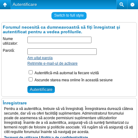
Autentificare
Switch to full style
Forumul necesită ca dumneavoastră să fiţi înregistrat şi
autentificat pentru a vedea profilurile.
Nume
utilizator:
Parolă:
Am uitat parola
Retrimite e-mail-ul de activare
Autentifică-mă automat la fiecare vizită
Ascunde starea mea online în această sesiune
Înregistrare
Pentru a vă autentifica, trebuie să vă înregistraţi. Înregistrarea durează câteva
secunde, dar vă va oferi facilităţi suplimentare. Administratorul forumului
poate de asemenea să acorde permisiuni suplimentare utilizatorilor
înregistraţi. Înainte de a vă autentifica, asiguraţi-vă că sunteţi familiarizat cu
termenii noştri de folosire şi politicile asociate. Vă rugăm să vă asiguraţi că aţi
citit regulile forumului înainte să navigaţi pe acesta.
Termeni de utilizare
|
Politica de confidenţialitate