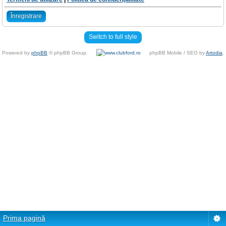
Înregistrare
Switch to full style
Powered by
phpBB
© phpBB Group.
phpBB Mobile / SEO by
Artodia
.
Prima pagină