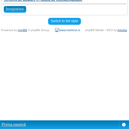
Înregistrare
Switch to full style
Powered by
phpBB
© phpBB Group.
phpBB Mobile / SEO by
Artodia
.
Prima pagină