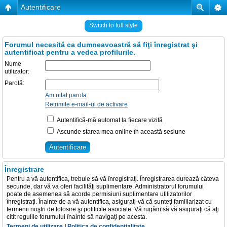
Autentificare
Switch to full style
Forumul necesită ca dumneavoastră să fiţi înregistrat şi
autentificat pentru a vedea profilurile.
Nume
utilizator:
Parolă:
Am uitat parola
Retrimite e-mail-ul de activare
Autentifică-mă automat la fiecare vizită
Ascunde starea mea online în această sesiune
Înregistrare
Pentru a vă autentifica, trebuie să vă înregistraţi. Înregistrarea durează câteva
secunde, dar vă va oferi facilităţi suplimentare. Administratorul forumului
poate de asemenea să acorde permisiuni suplimentare utilizatorilor
înregistraţi. Înainte de a vă autentifica, asiguraţi-vă că sunteţi familiarizat cu
termenii noştri de folosire şi politicile asociate. Vă rugăm să vă asiguraţi că aţi
citit regulile forumului înainte să navigaţi pe acesta.
Termeni de utilizare
|
Politica de confidenţialitate