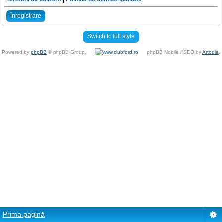
Înregistrare
Switch to full style
Powered by
phpBB
© phpBB Group.
phpBB Mobile / SEO by
Artodia
.
Prima pagină