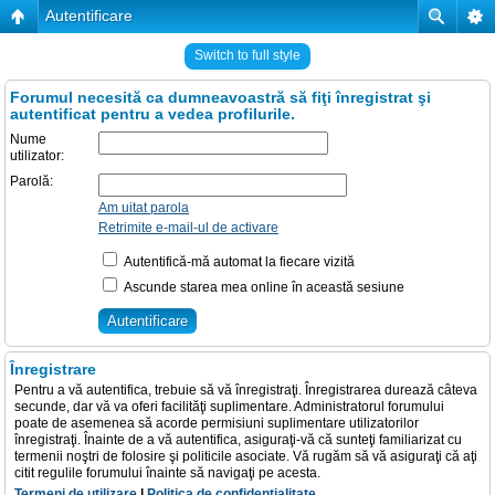
Autentificare
Switch to full style
Forumul necesită ca dumneavoastră să fiţi înregistrat şi
autentificat pentru a vedea profilurile.
Nume
utilizator:
Parolă:
Am uitat parola
Retrimite e-mail-ul de activare
Autentifică-mă automat la fiecare vizită
Ascunde starea mea online în această sesiune
Înregistrare
Pentru a vă autentifica, trebuie să vă înregistraţi. Înregistrarea durează câteva
secunde, dar vă va oferi facilităţi suplimentare. Administratorul forumului
poate de asemenea să acorde permisiuni suplimentare utilizatorilor
înregistraţi. Înainte de a vă autentifica, asiguraţi-vă că sunteţi familiarizat cu
termenii noştri de folosire şi politicile asociate. Vă rugăm să vă asiguraţi că aţi
citit regulile forumului înainte să navigaţi pe acesta.
Termeni de utilizare
|
Politica de confidenţialitate