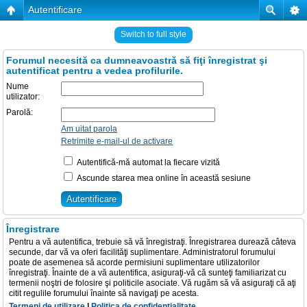
Autentificare
Switch to full style
Forumul necesită ca dumneavoastră să fiţi înregistrat şi
autentificat pentru a vedea profilurile.
Nume
utilizator:
Parolă:
Am uitat parola
Retrimite e-mail-ul de activare
Autentifică-mă automat la fiecare vizită
Ascunde starea mea online în această sesiune
Înregistrare
Pentru a vă autentifica, trebuie să vă înregistraţi. Înregistrarea durează câteva
secunde, dar vă va oferi facilităţi suplimentare. Administratorul forumului
poate de asemenea să acorde permisiuni suplimentare utilizatorilor
înregistraţi. Înainte de a vă autentifica, asiguraţi-vă că sunteţi familiarizat cu
termenii noştri de folosire şi politicile asociate. Vă rugăm să vă asiguraţi că aţi
citit regulile forumului înainte să navigaţi pe acesta.
Termeni de utilizare
|
Politica de confidenţialitate