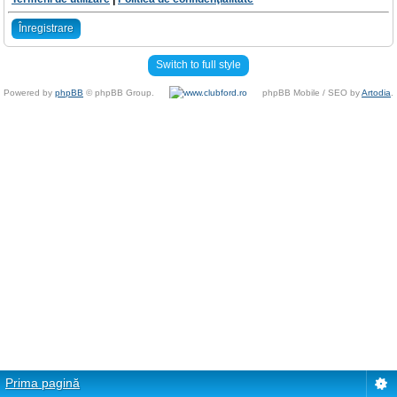
Înregistrare
Switch to full style
Powered by
phpBB
© phpBB Group.
phpBB Mobile / SEO by
Artodia
.
Prima pagină