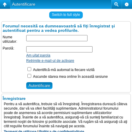
Autentificare
Switch to full style
Forumul necesită ca dumneavoastră să fiţi înregistrat şi
autentificat pentru a vedea profilurile.
Nume
utilizator:
Parolă:
Am uitat parola
Retrimite e-mail-ul de activare
Autentifică-mă automat la fiecare vizită
Ascunde starea mea online în această sesiune
Înregistrare
Pentru a vă autentifica, trebuie să vă înregistraţi. Înregistrarea durează câteva
secunde, dar vă va oferi facilităţi suplimentare. Administratorul forumului
poate de asemenea să acorde permisiuni suplimentare utilizatorilor
înregistraţi. Înainte de a vă autentifica, asiguraţi-vă că sunteţi familiarizat cu
termenii noştri de folosire şi politicile asociate. Vă rugăm să vă asiguraţi că aţi
citit regulile forumului înainte să navigaţi pe acesta.
Termeni de utilizare
|
Politica de confidenţialitate