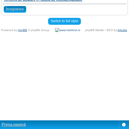
Înregistrare
Switch to full style
Powered by
phpBB
© phpBB Group.
phpBB Mobile / SEO by
Artodia
.
Prima pagină