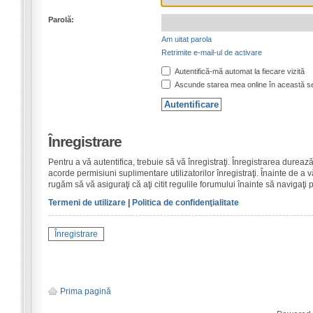
Parolă:
Am uitat parola
Retrimite e-mail-ul de activare
Autentifică-mă automat la fiecare vizită
Ascunde starea mea online în această s
Înregistrare
Pentru a vă autentifica, trebuie să vă înregistraţi. Înregistrarea dure
acorde permisiuni suplimentare utilizatorilor înregistraţi. Înainte de a vă
rugăm să vă asiguraţi că aţi citit regulile forumului înainte să navigaţi 
Termeni de utilizare
|
Politica de confidenţialitate
Înregistrare
Prima pagină