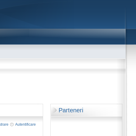
Parteneri
strare
Autentificare