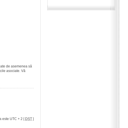
i poate de asemenea să
icile asociate. Vă
a este UTC + 2 [
DST
]