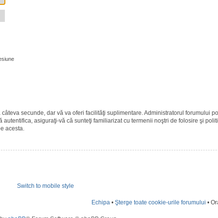
esiune
ază câteva secunde, dar vă va oferi facilităţi suplimentare. Administratorul forumulu
 autentifica, asiguraţi-vă că sunteţi familiarizat cu termenii noştri de folosire şi polit
pe acesta.
Switch to mobile style
Echipa
•
Şterge toate cookie-urile forumului
• Or