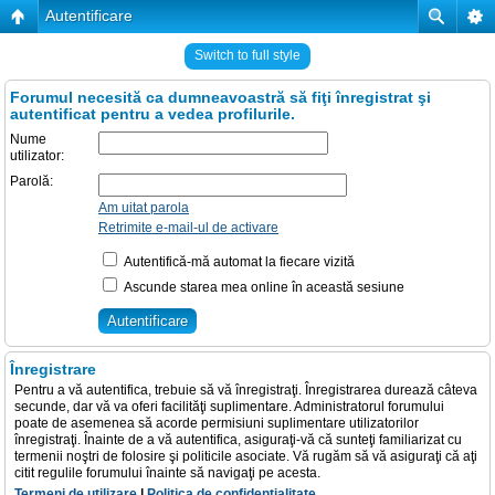
Autentificare
Switch to full style
Forumul necesită ca dumneavoastră să fiţi înregistrat şi
autentificat pentru a vedea profilurile.
Nume
utilizator:
Parolă:
Am uitat parola
Retrimite e-mail-ul de activare
Autentifică-mă automat la fiecare vizită
Ascunde starea mea online în această sesiune
Înregistrare
Pentru a vă autentifica, trebuie să vă înregistraţi. Înregistrarea durează câteva
secunde, dar vă va oferi facilităţi suplimentare. Administratorul forumului
poate de asemenea să acorde permisiuni suplimentare utilizatorilor
înregistraţi. Înainte de a vă autentifica, asiguraţi-vă că sunteţi familiarizat cu
termenii noştri de folosire şi politicile asociate. Vă rugăm să vă asiguraţi că aţi
citit regulile forumului înainte să navigaţi pe acesta.
Termeni de utilizare
|
Politica de confidenţialitate