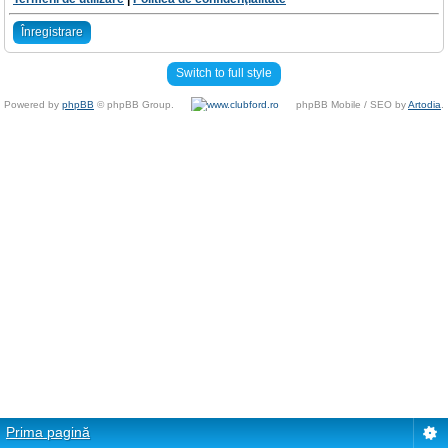
Înregistrare
Switch to full style
Powered by
phpBB
© phpBB Group.
phpBB Mobile / SEO by
Artodia
.
Prima pagină