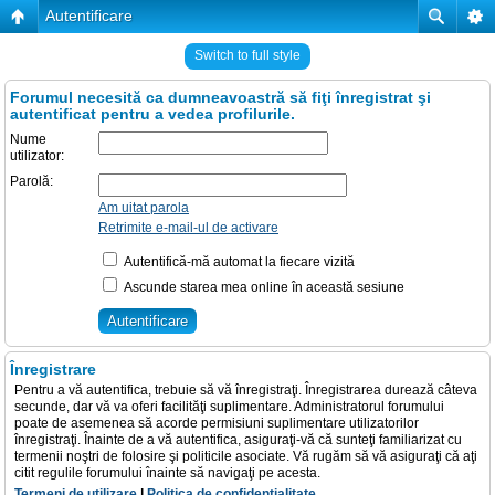
Autentificare
Switch to full style
Forumul necesită ca dumneavoastră să fiţi înregistrat şi
autentificat pentru a vedea profilurile.
Nume
utilizator:
Parolă:
Am uitat parola
Retrimite e-mail-ul de activare
Autentifică-mă automat la fiecare vizită
Ascunde starea mea online în această sesiune
Înregistrare
Pentru a vă autentifica, trebuie să vă înregistraţi. Înregistrarea durează câteva
secunde, dar vă va oferi facilităţi suplimentare. Administratorul forumului
poate de asemenea să acorde permisiuni suplimentare utilizatorilor
înregistraţi. Înainte de a vă autentifica, asiguraţi-vă că sunteţi familiarizat cu
termenii noştri de folosire şi politicile asociate. Vă rugăm să vă asiguraţi că aţi
citit regulile forumului înainte să navigaţi pe acesta.
Termeni de utilizare
|
Politica de confidenţialitate