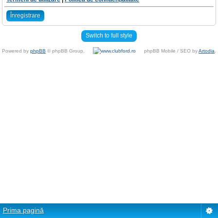
Înregistrare
Switch to full style
Powered by
phpBB
© phpBB Group.
phpBB Mobile / SEO by
Artodia
.
Prima pagină