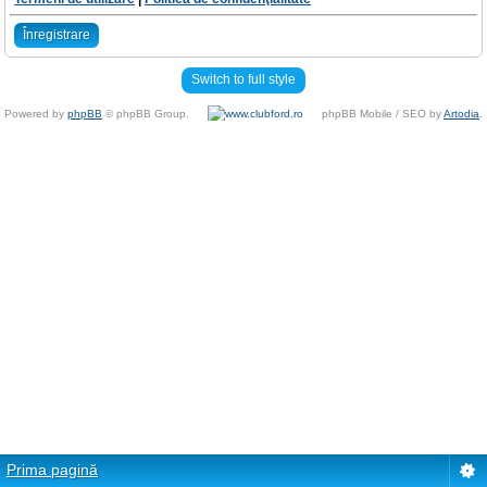
Înregistrare
Switch to full style
Powered by
phpBB
© phpBB Group.
phpBB Mobile / SEO by
Artodia
.
Prima pagină