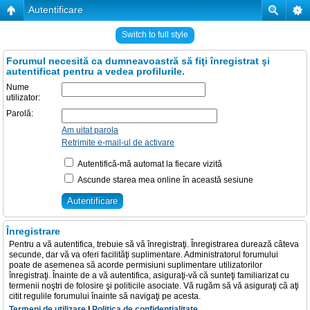
Autentificare
Switch to full style
Forumul necesită ca dumneavoastră să fiţi înregistrat şi
autentificat pentru a vedea profilurile.
Nume
utilizator:
Parolă:
Am uitat parola
Retrimite e-mail-ul de activare
Autentifică-mă automat la fiecare vizită
Ascunde starea mea online în această sesiune
Înregistrare
Pentru a vă autentifica, trebuie să vă înregistraţi. Înregistrarea durează câteva
secunde, dar vă va oferi facilităţi suplimentare. Administratorul forumului
poate de asemenea să acorde permisiuni suplimentare utilizatorilor
înregistraţi. Înainte de a vă autentifica, asiguraţi-vă că sunteţi familiarizat cu
termenii noştri de folosire şi politicile asociate. Vă rugăm să vă asiguraţi că aţi
citit regulile forumului înainte să navigaţi pe acesta.
Termeni de utilizare
|
Politica de confidenţialitate