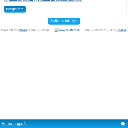
Înregistrare
Switch to full style
Powered by
phpBB
© phpBB Group.
phpBB Mobile / SEO by
Artodia
.
Prima pagină