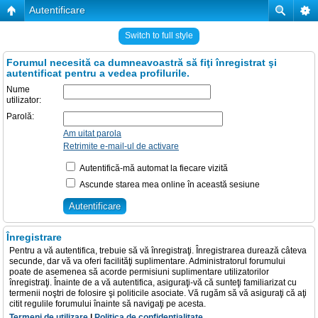
Autentificare
Switch to full style
Forumul necesită ca dumneavoastră să fiţi înregistrat şi
autentificat pentru a vedea profilurile.
Nume
utilizator:
Parolă:
Am uitat parola
Retrimite e-mail-ul de activare
Autentifică-mă automat la fiecare vizită
Ascunde starea mea online în această sesiune
Înregistrare
Pentru a vă autentifica, trebuie să vă înregistraţi. Înregistrarea durează câteva
secunde, dar vă va oferi facilităţi suplimentare. Administratorul forumului
poate de asemenea să acorde permisiuni suplimentare utilizatorilor
înregistraţi. Înainte de a vă autentifica, asiguraţi-vă că sunteţi familiarizat cu
termenii noştri de folosire şi politicile asociate. Vă rugăm să vă asiguraţi că aţi
citit regulile forumului înainte să navigaţi pe acesta.
Termeni de utilizare
|
Politica de confidenţialitate