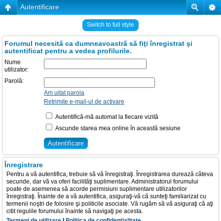
Autentificare
Switch to full style
Forumul necesită ca dumneavoastră să fiţi înregistrat şi
autentificat pentru a vedea profilurile.
Nume
utilizator:
Parolă:
Am uitat parola
Retrimite e-mail-ul de activare
Autentifică-mă automat la fiecare vizită
Ascunde starea mea online în această sesiune
Înregistrare
Pentru a vă autentifica, trebuie să vă înregistraţi. Înregistrarea durează câteva
secunde, dar vă va oferi facilităţi suplimentare. Administratorul forumului
poate de asemenea să acorde permisiuni suplimentare utilizatorilor
înregistraţi. Înainte de a vă autentifica, asiguraţi-vă că sunteţi familiarizat cu
termenii noştri de folosire şi politicile asociate. Vă rugăm să vă asiguraţi că aţi
citit regulile forumului înainte să navigaţi pe acesta.
Termeni de utilizare
|
Politica de confidenţialitate