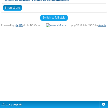
Înregistrare
Switch to full style
Powered by
phpBB
© phpBB Group.
phpBB Mobile / SEO by
Artodia
.
Prima pagină