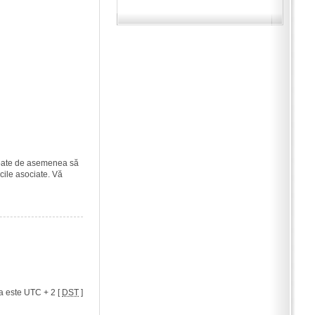
i poate de asemenea să
icile asociate. Vă
a este UTC + 2 [
DST
]