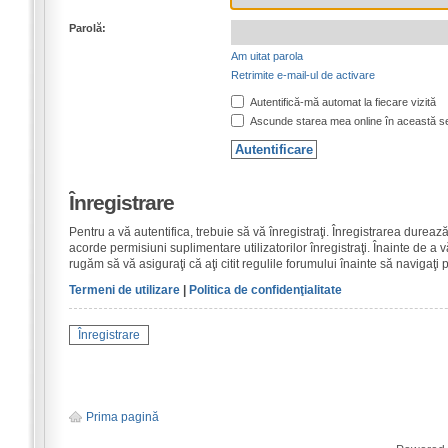
Parolă:
Am uitat parola
Retrimite e-mail-ul de activare
Autentifică-mă automat la fiecare vizită
Ascunde starea mea online în această s
Înregistrare
Pentru a vă autentifica, trebuie să vă înregistraţi. Înregistrarea dure
acorde permisiuni suplimentare utilizatorilor înregistraţi. Înainte de a vă
rugăm să vă asiguraţi că aţi citit regulile forumului înainte să navigaţi 
Termeni de utilizare
|
Politica de confidenţialitate
Înregistrare
Prima pagină