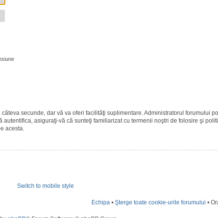
esiune
ază câteva secunde, dar vă va oferi facilităţi suplimentare. Administratorul forumulu
 autentifica, asiguraţi-vă că sunteţi familiarizat cu termenii noştri de folosire şi polit
pe acesta.
Switch to mobile style
Echipa
•
Şterge toate cookie-urile forumului
• Or