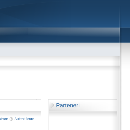
Parteneri
strare
Autentificare