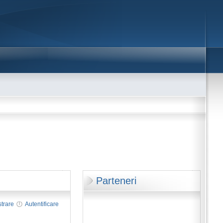
Parteneri
strare
Autentificare