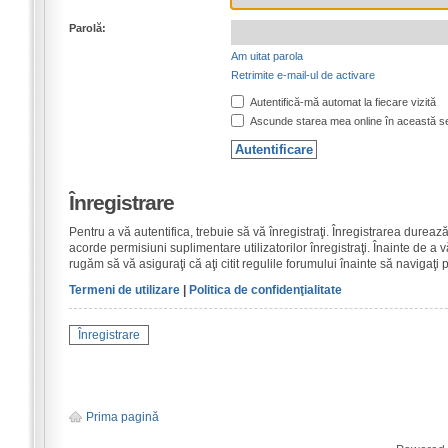
Parolă:
Am uitat parola
Retrimite e-mail-ul de activare
Autentifică-mă automat la fiecare vizită
Ascunde starea mea online în această s
Înregistrare
Pentru a vă autentifica, trebuie să vă înregistraţi. Înregistrarea dure
acorde permisiuni suplimentare utilizatorilor înregistraţi. Înainte de a vă
rugăm să vă asiguraţi că aţi citit regulile forumului înainte să navigaţi 
Termeni de utilizare
|
Politica de confidenţialitate
Înregistrare
Prima pagină