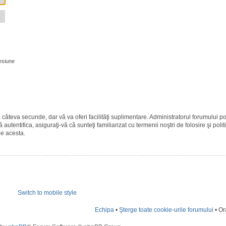
esiune
ază câteva secunde, dar vă va oferi facilităţi suplimentare. Administratorul forumulu
 autentifica, asiguraţi-vă că sunteţi familiarizat cu termenii noştri de folosire şi polit
pe acesta.
Switch to mobile style
Echipa
•
Şterge toate cookie-urile forumului
• Or