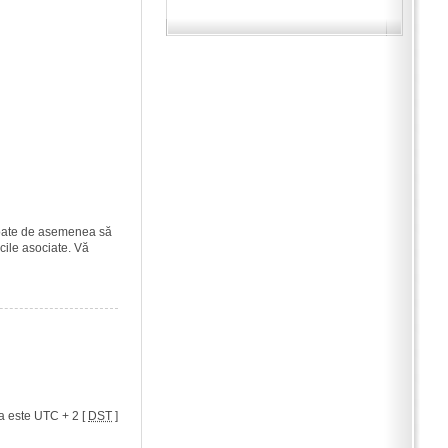
i poate de asemenea să
icile asociate. Vă
a este UTC + 2 [
DST
]