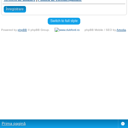
Înregistrare
Switch to full style
Powered by
phpBB
© phpBB Group.
phpBB Mobile / SEO by
Artodia
.
Prima pagină