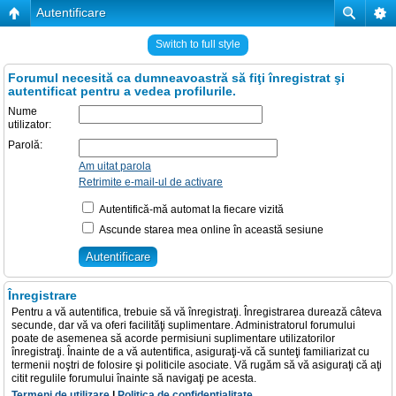
Autentificare
Switch to full style
Forumul necesită ca dumneavoastră să fiţi înregistrat şi
autentificat pentru a vedea profilurile.
Nume
utilizator:
Parolă:
Am uitat parola
Retrimite e-mail-ul de activare
Autentifică-mă automat la fiecare vizită
Ascunde starea mea online în această sesiune
Înregistrare
Pentru a vă autentifica, trebuie să vă înregistraţi. Înregistrarea durează câteva
secunde, dar vă va oferi facilităţi suplimentare. Administratorul forumului
poate de asemenea să acorde permisiuni suplimentare utilizatorilor
înregistraţi. Înainte de a vă autentifica, asiguraţi-vă că sunteţi familiarizat cu
termenii noştri de folosire şi politicile asociate. Vă rugăm să vă asiguraţi că aţi
citit regulile forumului înainte să navigaţi pe acesta.
Termeni de utilizare
|
Politica de confidenţialitate