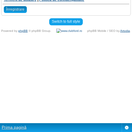
Înregistrare
Switch to full style
Powered by
phpBB
© phpBB Group.
phpBB Mobile / SEO by
Artodia
.
Prima pagină