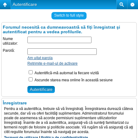
Autentificare
Switch to full style
Forumul necesită ca dumneavoastră să fiţi înregistrat şi
autentificat pentru a vedea profilurile.
Nume
utilizator:
Parolă:
Am uitat parola
Retrimite e-mail-ul de activare
Autentifică-mă automat la fiecare vizită
Ascunde starea mea online în această sesiune
Înregistrare
Pentru a vă autentifica, trebuie să vă înregistraţi. Înregistrarea durează câteva
secunde, dar vă va oferi facilităţi suplimentare. Administratorul forumului
poate de asemenea să acorde permisiuni suplimentare utilizatorilor
înregistraţi. Înainte de a vă autentifica, asiguraţi-vă că sunteţi familiarizat cu
termenii noştri de folosire şi politicile asociate. Vă rugăm să vă asiguraţi că aţi
citit regulile forumului înainte să navigaţi pe acesta.
Termeni de utilizare
|
Politica de confidenţialitate