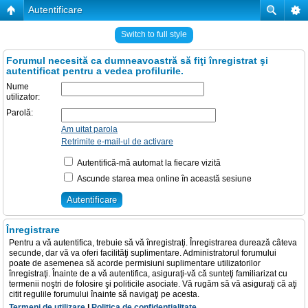
Autentificare
Switch to full style
Forumul necesită ca dumneavoastră să fiţi înregistrat şi
autentificat pentru a vedea profilurile.
Nume
utilizator:
Parolă:
Am uitat parola
Retrimite e-mail-ul de activare
Autentifică-mă automat la fiecare vizită
Ascunde starea mea online în această sesiune
Înregistrare
Pentru a vă autentifica, trebuie să vă înregistraţi. Înregistrarea durează câteva
secunde, dar vă va oferi facilităţi suplimentare. Administratorul forumului
poate de asemenea să acorde permisiuni suplimentare utilizatorilor
înregistraţi. Înainte de a vă autentifica, asiguraţi-vă că sunteţi familiarizat cu
termenii noştri de folosire şi politicile asociate. Vă rugăm să vă asiguraţi că aţi
citit regulile forumului înainte să navigaţi pe acesta.
Termeni de utilizare
|
Politica de confidenţialitate