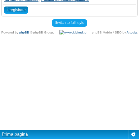
Înregistrare
Switch to full style
Powered by
phpBB
© phpBB Group.
phpBB Mobile / SEO by
Artodia
.
Prima pagină