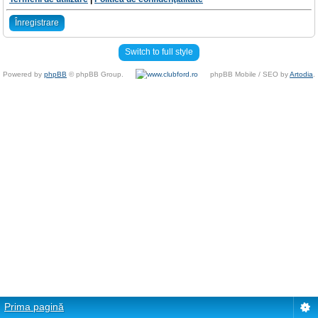
Înregistrare
Switch to full style
Powered by
phpBB
© phpBB Group.
phpBB Mobile / SEO by
Artodia
.
Prima pagină