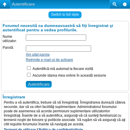
Autentificare
Switch to full style
Forumul necesită ca dumneavoastră să fiţi înregistrat şi
autentificat pentru a vedea profilurile.
Nume
utilizator:
Parolă:
Am uitat parola
Retrimite e-mail-ul de activare
Autentifică-mă automat la fiecare vizită
Ascunde starea mea online în această sesiune
Înregistrare
Pentru a vă autentifica, trebuie să vă înregistraţi. Înregistrarea durează câteva
secunde, dar vă va oferi facilităţi suplimentare. Administratorul forumului
poate de asemenea să acorde permisiuni suplimentare utilizatorilor
înregistraţi. Înainte de a vă autentifica, asiguraţi-vă că sunteţi familiarizat cu
termenii noştri de folosire şi politicile asociate. Vă rugăm să vă asiguraţi că aţi
citit regulile forumului înainte să navigaţi pe acesta.
Termeni de utilizare
|
Politica de confidenţialitate