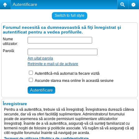
Autentificare
Switch to full style
Forumul necesită ca dumneavoastră să fiţi înregistrat şi
autentificat pentru a vedea profilurile.
Nume
utilizator:
Parolă:
Am uitat parola
Retrimite e-mail-ul de activare
Autentifică-mă automat la fiecare vizită
Ascunde starea mea online în această sesiune
Înregistrare
Pentru a vă autentifica, trebuie să vă înregistraţi. Înregistrarea durează câteva
secunde, dar vă va oferi facilităţi suplimentare. Administratorul forumului
poate de asemenea să acorde permisiuni suplimentare utilizatorilor
înregistraţi. Înainte de a vă autentifica, asiguraţi-vă că sunteţi familiarizat cu
termenii noştri de folosire şi politicile asociate. Vă rugăm să vă asiguraţi că aţi
citit regulile forumului înainte să navigaţi pe acesta.
Termeni de utilizare
|
Politica de confidenţialitate