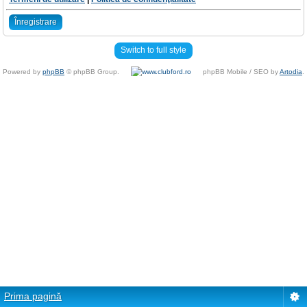
Înregistrare
Switch to full style
Powered by
phpBB
© phpBB Group.
phpBB Mobile / SEO by
Artodia
.
Prima pagină