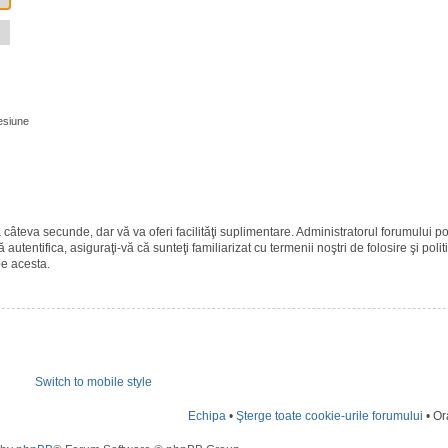
esiune
ază câteva secunde, dar vă va oferi facilităţi suplimentare. Administratorul forumulu
 autentifica, asiguraţi-vă că sunteţi familiarizat cu termenii noştri de folosire şi polit
pe acesta.
Switch to mobile style
Echipa
•
Şterge toate cookie-urile forumului
• Or