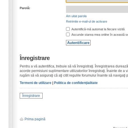
Parolă:
Am uitat parola
Retrimite e-mail-ul de activare
Autentifică-mă automat la fiecare vizită
Ascunde starea mea online în această s
Înregistrare
Pentru a vă autentifica, trebuie să vă înregistraţi. Înregistrarea dure
acorde permisiuni suplimentare utilizatorilor înregistraţi. Înainte de a vă
rugăm să vă asiguraţi că aţi citit regulile forumului înainte să navigaţi 
Termeni de utilizare
|
Politica de confidenţialitate
Înregistrare
Prima pagină