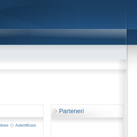
Parteneri
strare
Autentificare