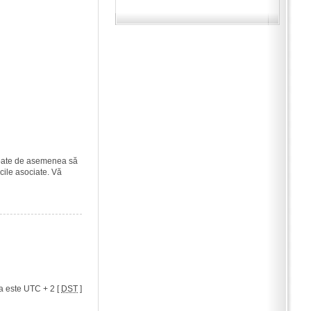
i poate de asemenea să
icile asociate. Vă
a este UTC + 2 [
DST
]