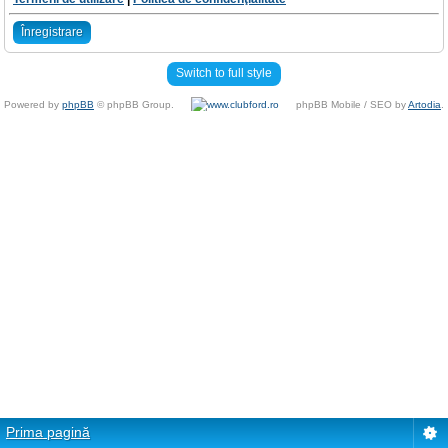
Înregistrare
Switch to full style
Powered by
phpBB
© phpBB Group.
phpBB Mobile / SEO by
Artodia
.
Prima pagină