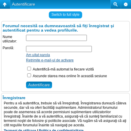
Autentificare
Switch to full style
Forumul necesită ca dumneavoastră să fiţi înregistrat şi
autentificat pentru a vedea profilurile.
Nume
utilizator:
Parolă:
Am uitat parola
Retrimite e-mail-ul de activare
Autentifică-mă automat la fiecare vizită
Ascunde starea mea online în această sesiune
Înregistrare
Pentru a vă autentifica, trebuie să vă înregistraţi. Înregistrarea durează câteva
secunde, dar vă va oferi facilităţi suplimentare. Administratorul forumului
poate de asemenea să acorde permisiuni suplimentare utilizatorilor
înregistraţi. Înainte de a vă autentifica, asiguraţi-vă că sunteţi familiarizat cu
termenii noştri de folosire şi politicile asociate. Vă rugăm să vă asiguraţi că aţi
citit regulile forumului înainte să navigaţi pe acesta.
Termeni de utilizare
|
Politica de confidenţialitate