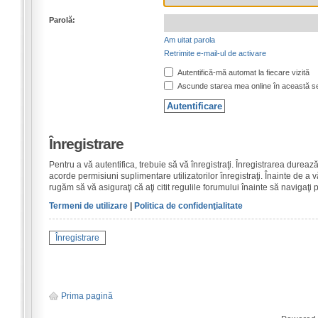
Parolă:
Am uitat parola
Retrimite e-mail-ul de activare
Autentifică-mă automat la fiecare vizită
Ascunde starea mea online în această s
Înregistrare
Pentru a vă autentifica, trebuie să vă înregistraţi. Înregistrarea dure
acorde permisiuni suplimentare utilizatorilor înregistraţi. Înainte de a vă
rugăm să vă asiguraţi că aţi citit regulile forumului înainte să navigaţi 
Termeni de utilizare
|
Politica de confidenţialitate
Înregistrare
Prima pagină