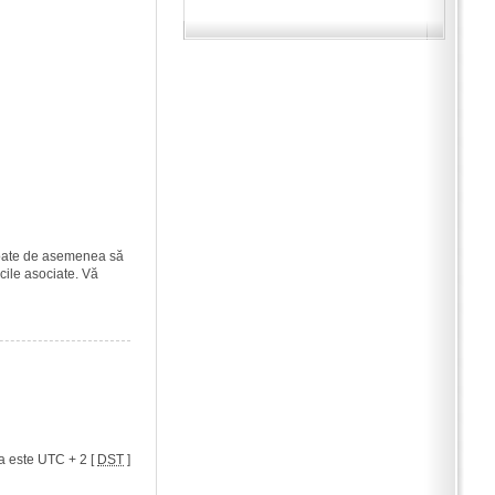
i poate de asemenea să
icile asociate. Vă
a este UTC + 2 [
DST
]