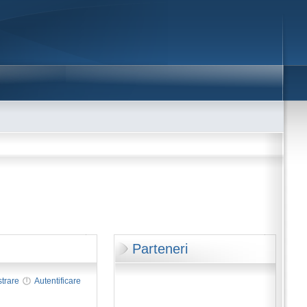
Parteneri
strare
Autentificare