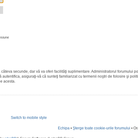
esiune
ază câteva secunde, dar vă va oferi facilităţi suplimentare. Administratorul forumulu
 autentifica, asiguraţi-vă că sunteţi familiarizat cu termenii noştri de folosire şi polit
pe acesta.
Switch to mobile style
Echipa
•
Şterge toate cookie-urile forumului
• Or