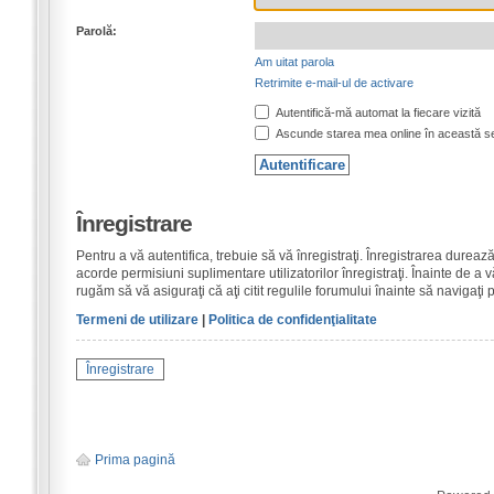
Parolă:
Am uitat parola
Retrimite e-mail-ul de activare
Autentifică-mă automat la fiecare vizită
Ascunde starea mea online în această s
Înregistrare
Pentru a vă autentifica, trebuie să vă înregistraţi. Înregistrarea dure
acorde permisiuni suplimentare utilizatorilor înregistraţi. Înainte de a vă
rugăm să vă asiguraţi că aţi citit regulile forumului înainte să navigaţi 
Termeni de utilizare
|
Politica de confidenţialitate
Înregistrare
Prima pagină