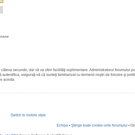
esiune
ază câteva secunde, dar vă va oferi facilităţi suplimentare. Administratorul forumulu
 autentifica, asiguraţi-vă că sunteţi familiarizat cu termenii noştri de folosire şi polit
pe acesta.
Switch to mobile style
Echipa
•
Şterge toate cookie-urile forumului
• Or