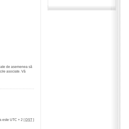
i poate de asemenea să
icile asociate. Vă
a este UTC + 2 [
DST
]