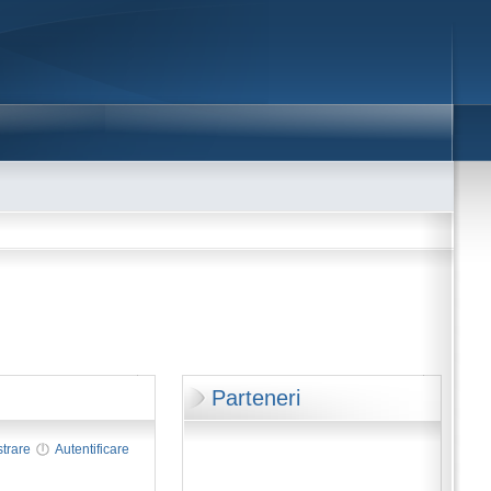
Parteneri
strare
Autentificare