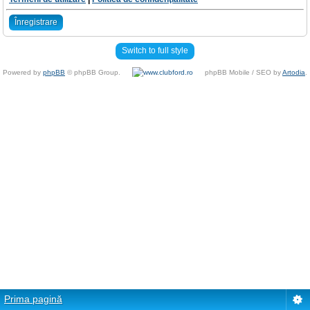
Înregistrare
Switch to full style
Powered by
phpBB
© phpBB Group.
phpBB Mobile / SEO by
Artodia
.
Prima pagină