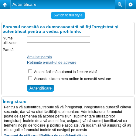
Autentificare
Switch to full style
Forumul necesită ca dumneavoastră să fiţi înregistrat şi
autentificat pentru a vedea profilurile.
Nume
utilizator:
Parolă:
Am uitat parola
Retrimite e-mail-ul de activare
Autentifică-mă automat la fiecare vizită
Ascunde starea mea online în această sesiune
Înregistrare
Pentru a vă autentifica, trebuie să vă înregistraţi. Înregistrarea durează câteva
secunde, dar vă va oferi facilităţi suplimentare. Administratorul forumului
poate de asemenea să acorde permisiuni suplimentare utilizatorilor
înregistraţi. Înainte de a vă autentifica, asiguraţi-vă că sunteţi familiarizat cu
termenii noştri de folosire şi politicile asociate. Vă rugăm să vă asiguraţi că aţi
citit regulile forumului înainte să navigaţi pe acesta.
Termeni de utilizare
|
Politica de confidenţialitate