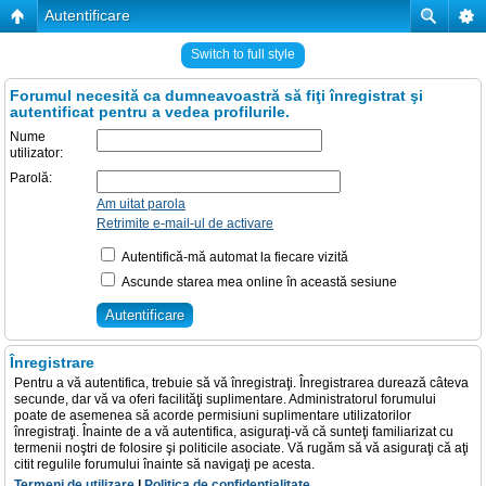
Autentificare
Switch to full style
Forumul necesită ca dumneavoastră să fiţi înregistrat şi
autentificat pentru a vedea profilurile.
Nume
utilizator:
Parolă:
Am uitat parola
Retrimite e-mail-ul de activare
Autentifică-mă automat la fiecare vizită
Ascunde starea mea online în această sesiune
Înregistrare
Pentru a vă autentifica, trebuie să vă înregistraţi. Înregistrarea durează câteva
secunde, dar vă va oferi facilităţi suplimentare. Administratorul forumului
poate de asemenea să acorde permisiuni suplimentare utilizatorilor
înregistraţi. Înainte de a vă autentifica, asiguraţi-vă că sunteţi familiarizat cu
termenii noştri de folosire şi politicile asociate. Vă rugăm să vă asiguraţi că aţi
citit regulile forumului înainte să navigaţi pe acesta.
Termeni de utilizare
|
Politica de confidenţialitate