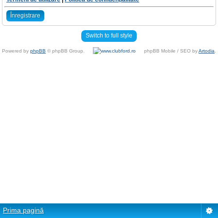
Înregistrare
Switch to full style
Powered by
phpBB
© phpBB Group.
phpBB Mobile / SEO by
Artodia
.
Prima pagină