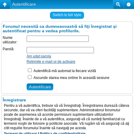
Autentificare
Switch to full style
Forumul necesită ca dumneavoastră să fiţi înregistrat şi
autentificat pentru a vedea profilurile.
Nume
utilizator:
Parolă:
Am uitat parola
Retrimite e-mail-ul de activare
Autentifică-mă automat la fiecare vizită
Ascunde starea mea online în această sesiune
Înregistrare
Pentru a vă autentifica, trebuie să vă înregistraţi. Înregistrarea durează câteva
secunde, dar vă va oferi facilităţi suplimentare. Administratorul forumului
poate de asemenea să acorde permisiuni suplimentare utilizatorilor
înregistraţi. Înainte de a vă autentifica, asiguraţi-vă că sunteţi familiarizat cu
termenii noştri de folosire şi politicile asociate. Vă rugăm să vă asiguraţi că aţi
citit regulile forumului înainte să navigaţi pe acesta.
Termeni de utilizare
|
Politica de confidenţialitate