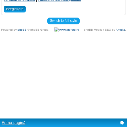
Înregistrare
Switch to full style
Powered by
phpBB
© phpBB Group.
phpBB Mobile / SEO by
Artodia
.
Prima pagină