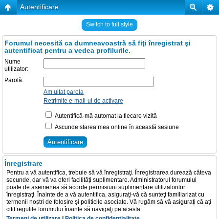
Autentificare
Switch to full style
Forumul necesită ca dumneavoastră să fiţi înregistrat şi
autentificat pentru a vedea profilurile.
Nume
utilizator:
Parolă:
Am uitat parola
Retrimite e-mail-ul de activare
Autentifică-mă automat la fiecare vizită
Ascunde starea mea online în această sesiune
Înregistrare
Pentru a vă autentifica, trebuie să vă înregistraţi. Înregistrarea durează câteva
secunde, dar vă va oferi facilităţi suplimentare. Administratorul forumului
poate de asemenea să acorde permisiuni suplimentare utilizatorilor
înregistraţi. Înainte de a vă autentifica, asiguraţi-vă că sunteţi familiarizat cu
termenii noştri de folosire şi politicile asociate. Vă rugăm să vă asiguraţi că aţi
citit regulile forumului înainte să navigaţi pe acesta.
Termeni de utilizare
|
Politica de confidenţialitate