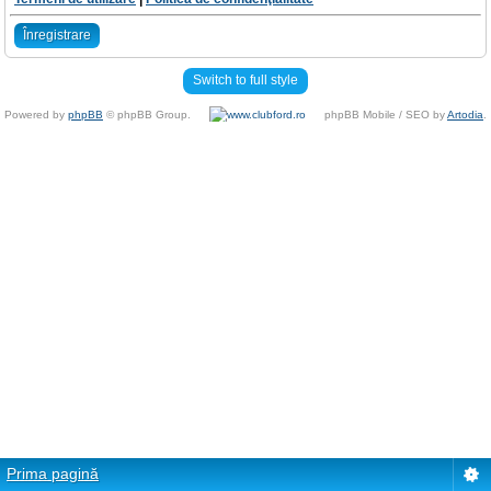
Înregistrare
Switch to full style
Powered by
phpBB
© phpBB Group.
phpBB Mobile / SEO by
Artodia
.
Prima pagină