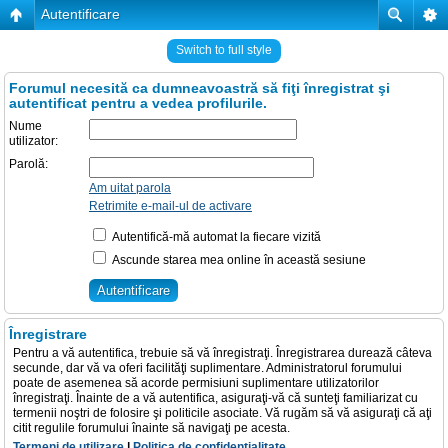
Autentificare
Switch to full style
Forumul necesită ca dumneavoastră să fiţi înregistrat şi
autentificat pentru a vedea profilurile.
Nume
utilizator:
Parolă:
Am uitat parola
Retrimite e-mail-ul de activare
Autentifică-mă automat la fiecare vizită
Ascunde starea mea online în această sesiune
Înregistrare
Pentru a vă autentifica, trebuie să vă înregistraţi. Înregistrarea durează câteva
secunde, dar vă va oferi facilităţi suplimentare. Administratorul forumului
poate de asemenea să acorde permisiuni suplimentare utilizatorilor
înregistraţi. Înainte de a vă autentifica, asiguraţi-vă că sunteţi familiarizat cu
termenii noştri de folosire şi politicile asociate. Vă rugăm să vă asiguraţi că aţi
citit regulile forumului înainte să navigaţi pe acesta.
Termeni de utilizare
|
Politica de confidenţialitate