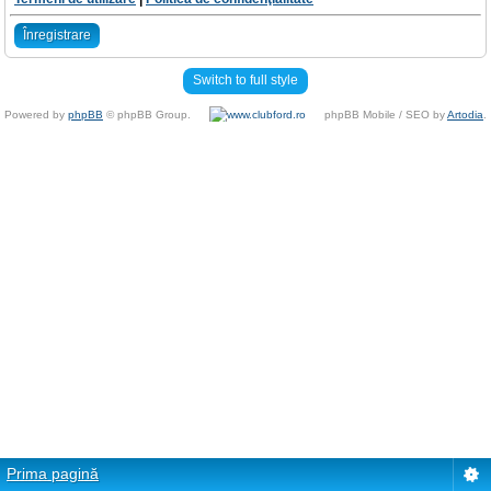
Înregistrare
Switch to full style
Powered by
phpBB
© phpBB Group.
phpBB Mobile / SEO by
Artodia
.
Prima pagină