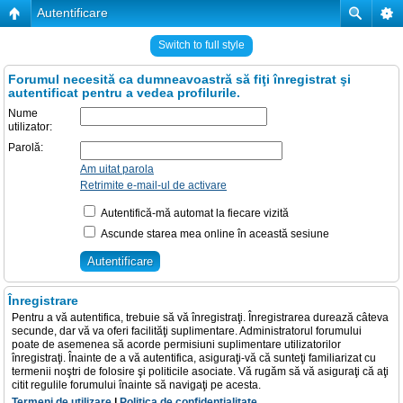
Autentificare
Switch to full style
Forumul necesită ca dumneavoastră să fiţi înregistrat şi
autentificat pentru a vedea profilurile.
Nume
utilizator:
Parolă:
Am uitat parola
Retrimite e-mail-ul de activare
Autentifică-mă automat la fiecare vizită
Ascunde starea mea online în această sesiune
Înregistrare
Pentru a vă autentifica, trebuie să vă înregistraţi. Înregistrarea durează câteva
secunde, dar vă va oferi facilităţi suplimentare. Administratorul forumului
poate de asemenea să acorde permisiuni suplimentare utilizatorilor
înregistraţi. Înainte de a vă autentifica, asiguraţi-vă că sunteţi familiarizat cu
termenii noştri de folosire şi politicile asociate. Vă rugăm să vă asiguraţi că aţi
citit regulile forumului înainte să navigaţi pe acesta.
Termeni de utilizare
|
Politica de confidenţialitate