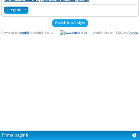
Înregistrare
Switch to full style
Powered by
phpBB
© phpBB Group.
phpBB Mobile / SEO by
Artodia
.
Prima pagină