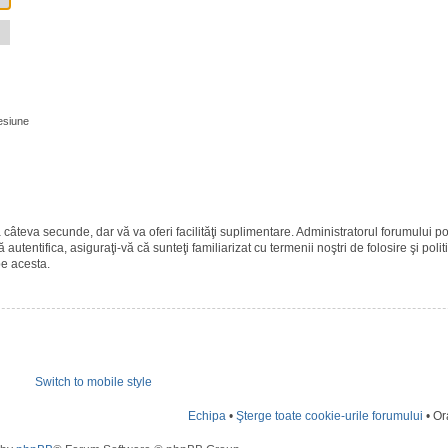
esiune
ază câteva secunde, dar vă va oferi facilităţi suplimentare. Administratorul forumulu
 autentifica, asiguraţi-vă că sunteţi familiarizat cu termenii noştri de folosire şi polit
pe acesta.
Switch to mobile style
Echipa
•
Şterge toate cookie-urile forumului
• Or