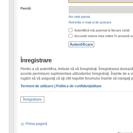
Parolă:
Am uitat parola
Retrimite e-mail-ul de activare
Autentifică-mă automat la fiecare vizită
Ascunde starea mea online în această s
Înregistrare
Pentru a vă autentifica, trebuie să vă înregistraţi. Înregistrarea dure
acorde permisiuni suplimentare utilizatorilor înregistraţi. Înainte de a vă
rugăm să vă asiguraţi că aţi citit regulile forumului înainte să navigaţi 
Termeni de utilizare
|
Politica de confidenţialitate
Înregistrare
Prima pagină