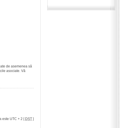
i poate de asemenea să
icile asociate. Vă
a este UTC + 2 [
DST
]