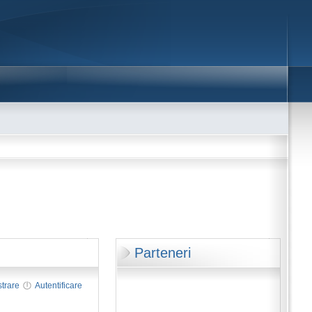
Parteneri
strare
Autentificare