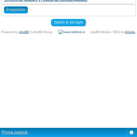
Înregistrare
Switch to full style
Powered by
phpBB
© phpBB Group.
phpBB Mobile / SEO by
Artodia
.
Prima pagină