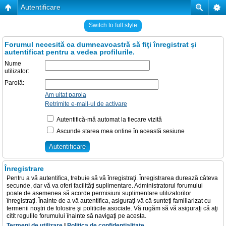
Autentificare
Switch to full style
Forumul necesită ca dumneavoastră să fiţi înregistrat şi
autentificat pentru a vedea profilurile.
Nume
utilizator:
Parolă:
Am uitat parola
Retrimite e-mail-ul de activare
Autentifică-mă automat la fiecare vizită
Ascunde starea mea online în această sesiune
Înregistrare
Pentru a vă autentifica, trebuie să vă înregistraţi. Înregistrarea durează câteva
secunde, dar vă va oferi facilităţi suplimentare. Administratorul forumului
poate de asemenea să acorde permisiuni suplimentare utilizatorilor
înregistraţi. Înainte de a vă autentifica, asiguraţi-vă că sunteţi familiarizat cu
termenii noştri de folosire şi politicile asociate. Vă rugăm să vă asiguraţi că aţi
citit regulile forumului înainte să navigaţi pe acesta.
Termeni de utilizare
|
Politica de confidenţialitate