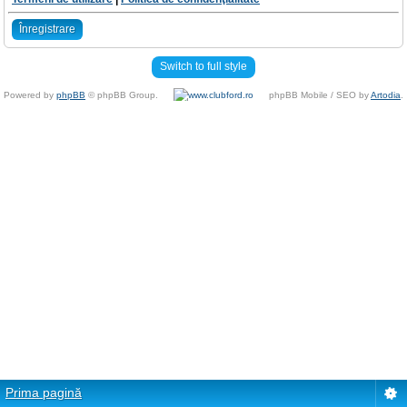
Înregistrare
Switch to full style
Powered by
phpBB
© phpBB Group.
phpBB Mobile / SEO by
Artodia
.
Prima pagină