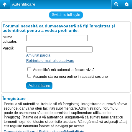
Autentificare
Switch to full style
Forumul necesită ca dumneavoastră să fiţi înregistrat şi
autentificat pentru a vedea profilurile.
Nume
utilizator:
Parolă:
Am uitat parola
Retrimite e-mail-ul de activare
Autentifică-mă automat la fiecare vizită
Ascunde starea mea online în această sesiune
Înregistrare
Pentru a vă autentifica, trebuie să vă înregistraţi. Înregistrarea durează câteva
secunde, dar vă va oferi facilităţi suplimentare. Administratorul forumului
poate de asemenea să acorde permisiuni suplimentare utilizatorilor
înregistraţi. Înainte de a vă autentifica, asiguraţi-vă că sunteţi familiarizat cu
termenii noştri de folosire şi politicile asociate. Vă rugăm să vă asiguraţi că aţi
citit regulile forumului înainte să navigaţi pe acesta.
Termeni de utilizare
|
Politica de confidenţialitate