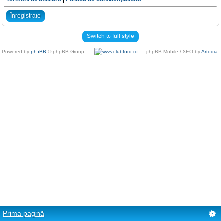
Înregistrare
Switch to full style
Powered by
phpBB
© phpBB Group.
phpBB Mobile / SEO by
Artodia
.
Prima pagină