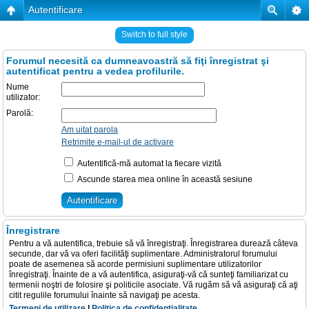
Autentificare
Switch to full style
Forumul necesită ca dumneavoastră să fiţi înregistrat şi
autentificat pentru a vedea profilurile.
Nume
utilizator:
Parolă:
Am uitat parola
Retrimite e-mail-ul de activare
Autentifică-mă automat la fiecare vizită
Ascunde starea mea online în această sesiune
Înregistrare
Pentru a vă autentifica, trebuie să vă înregistraţi. Înregistrarea durează câteva
secunde, dar vă va oferi facilităţi suplimentare. Administratorul forumului
poate de asemenea să acorde permisiuni suplimentare utilizatorilor
înregistraţi. Înainte de a vă autentifica, asiguraţi-vă că sunteţi familiarizat cu
termenii noştri de folosire şi politicile asociate. Vă rugăm să vă asiguraţi că aţi
citit regulile forumului înainte să navigaţi pe acesta.
Termeni de utilizare
|
Politica de confidenţialitate