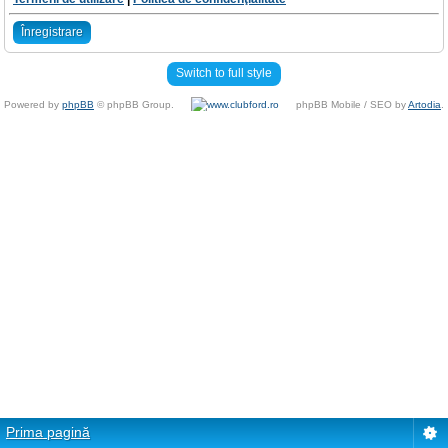
Înregistrare
Switch to full style
Powered by
phpBB
© phpBB Group.
phpBB Mobile / SEO by
Artodia
.
Prima pagină