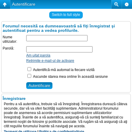
Autentificare
Switch to full style
Forumul necesită ca dumneavoastră să fiţi înregistrat şi
autentificat pentru a vedea profilurile.
Nume
utilizator:
Parolă:
Am uitat parola
Retrimite e-mail-ul de activare
Autentifică-mă automat la fiecare vizită
Ascunde starea mea online în această sesiune
Înregistrare
Pentru a vă autentifica, trebuie să vă înregistraţi. Înregistrarea durează câteva
secunde, dar vă va oferi facilităţi suplimentare. Administratorul forumului
poate de asemenea să acorde permisiuni suplimentare utilizatorilor
înregistraţi. Înainte de a vă autentifica, asiguraţi-vă că sunteţi familiarizat cu
termenii noştri de folosire şi politicile asociate. Vă rugăm să vă asiguraţi că aţi
citit regulile forumului înainte să navigaţi pe acesta.
Termeni de utilizare
|
Politica de confidenţialitate