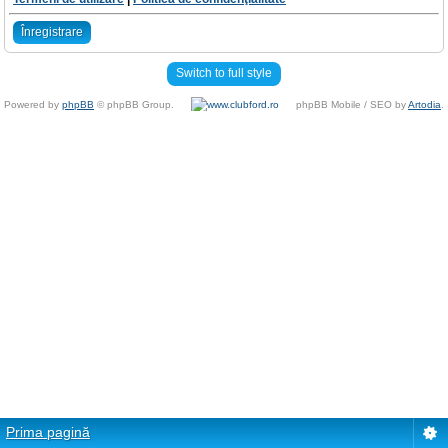
Înregistrare
Switch to full style
Powered by
phpBB
© phpBB Group.
phpBB Mobile / SEO by
Artodia
.
Prima pagină