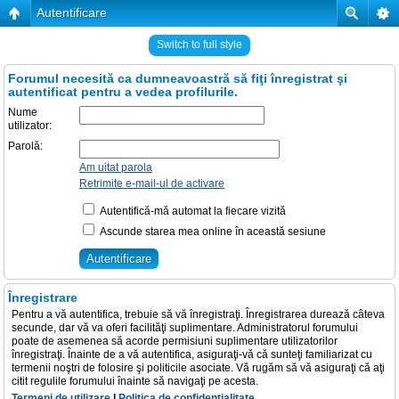
Autentificare
Switch to full style
Forumul necesită ca dumneavoastră să fiţi înregistrat şi
autentificat pentru a vedea profilurile.
Nume
utilizator:
Parolă:
Am uitat parola
Retrimite e-mail-ul de activare
Autentifică-mă automat la fiecare vizită
Ascunde starea mea online în această sesiune
Înregistrare
Pentru a vă autentifica, trebuie să vă înregistraţi. Înregistrarea durează câteva
secunde, dar vă va oferi facilităţi suplimentare. Administratorul forumului
poate de asemenea să acorde permisiuni suplimentare utilizatorilor
înregistraţi. Înainte de a vă autentifica, asiguraţi-vă că sunteţi familiarizat cu
termenii noştri de folosire şi politicile asociate. Vă rugăm să vă asiguraţi că aţi
citit regulile forumului înainte să navigaţi pe acesta.
Termeni de utilizare
|
Politica de confidenţialitate