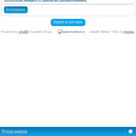
Înregistrare
Switch to full style
Powered by
phpBB
© phpBB Group.
phpBB Mobile / SEO by
Artodia
.
Prima pagină