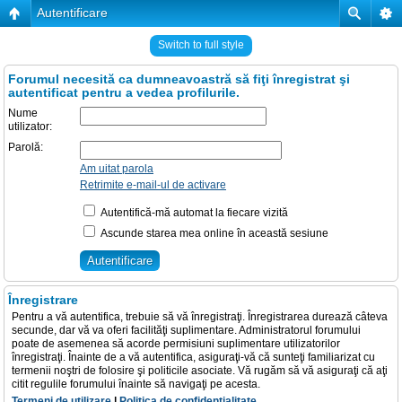
Autentificare
Switch to full style
Forumul necesită ca dumneavoastră să fiţi înregistrat şi
autentificat pentru a vedea profilurile.
Nume
utilizator:
Parolă:
Am uitat parola
Retrimite e-mail-ul de activare
Autentifică-mă automat la fiecare vizită
Ascunde starea mea online în această sesiune
Înregistrare
Pentru a vă autentifica, trebuie să vă înregistraţi. Înregistrarea durează câteva
secunde, dar vă va oferi facilităţi suplimentare. Administratorul forumului
poate de asemenea să acorde permisiuni suplimentare utilizatorilor
înregistraţi. Înainte de a vă autentifica, asiguraţi-vă că sunteţi familiarizat cu
termenii noştri de folosire şi politicile asociate. Vă rugăm să vă asiguraţi că aţi
citit regulile forumului înainte să navigaţi pe acesta.
Termeni de utilizare
|
Politica de confidenţialitate