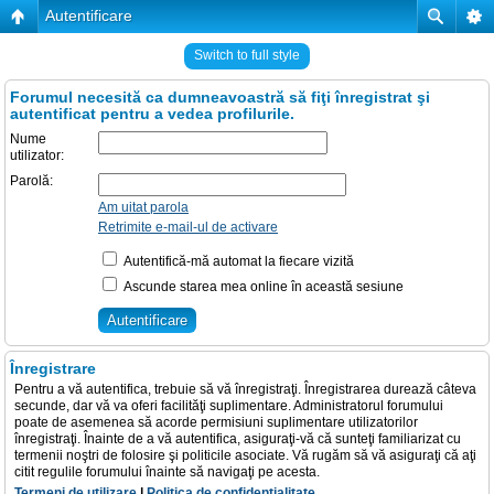
Autentificare
Switch to full style
Forumul necesită ca dumneavoastră să fiţi înregistrat şi
autentificat pentru a vedea profilurile.
Nume
utilizator:
Parolă:
Am uitat parola
Retrimite e-mail-ul de activare
Autentifică-mă automat la fiecare vizită
Ascunde starea mea online în această sesiune
Înregistrare
Pentru a vă autentifica, trebuie să vă înregistraţi. Înregistrarea durează câteva
secunde, dar vă va oferi facilităţi suplimentare. Administratorul forumului
poate de asemenea să acorde permisiuni suplimentare utilizatorilor
înregistraţi. Înainte de a vă autentifica, asiguraţi-vă că sunteţi familiarizat cu
termenii noştri de folosire şi politicile asociate. Vă rugăm să vă asiguraţi că aţi
citit regulile forumului înainte să navigaţi pe acesta.
Termeni de utilizare
|
Politica de confidenţialitate