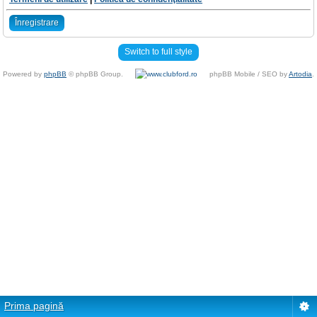
Înregistrare
Switch to full style
Powered by
phpBB
© phpBB Group.
phpBB Mobile / SEO by
Artodia
.
Prima pagină