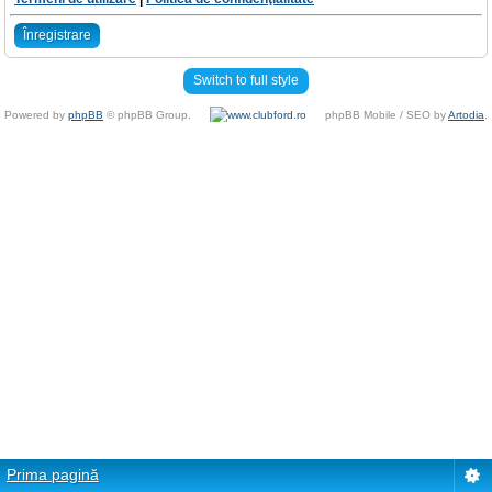
Înregistrare
Switch to full style
Powered by
phpBB
© phpBB Group.
phpBB Mobile / SEO by
Artodia
.
Prima pagină