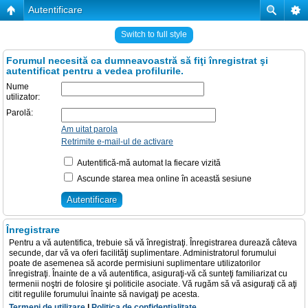
Autentificare
Switch to full style
Forumul necesită ca dumneavoastră să fiţi înregistrat şi
autentificat pentru a vedea profilurile.
Nume
utilizator:
Parolă:
Am uitat parola
Retrimite e-mail-ul de activare
Autentifică-mă automat la fiecare vizită
Ascunde starea mea online în această sesiune
Înregistrare
Pentru a vă autentifica, trebuie să vă înregistraţi. Înregistrarea durează câteva
secunde, dar vă va oferi facilităţi suplimentare. Administratorul forumului
poate de asemenea să acorde permisiuni suplimentare utilizatorilor
înregistraţi. Înainte de a vă autentifica, asiguraţi-vă că sunteţi familiarizat cu
termenii noştri de folosire şi politicile asociate. Vă rugăm să vă asiguraţi că aţi
citit regulile forumului înainte să navigaţi pe acesta.
Termeni de utilizare
|
Politica de confidenţialitate