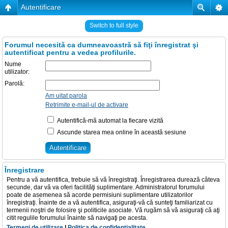
Autentificare
Switch to full style
Forumul necesită ca dumneavoastră să fiţi înregistrat şi
autentificat pentru a vedea profilurile.
Nume
utilizator:
Parolă:
Am uitat parola
Retrimite e-mail-ul de activare
Autentifică-mă automat la fiecare vizită
Ascunde starea mea online în această sesiune
Înregistrare
Pentru a vă autentifica, trebuie să vă înregistraţi. Înregistrarea durează câteva
secunde, dar vă va oferi facilităţi suplimentare. Administratorul forumului
poate de asemenea să acorde permisiuni suplimentare utilizatorilor
înregistraţi. Înainte de a vă autentifica, asiguraţi-vă că sunteţi familiarizat cu
termenii noştri de folosire şi politicile asociate. Vă rugăm să vă asiguraţi că aţi
citit regulile forumului înainte să navigaţi pe acesta.
Termeni de utilizare
|
Politica de confidenţialitate