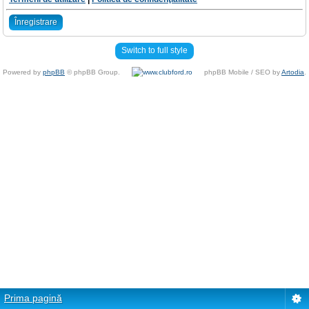
Înregistrare
Switch to full style
Powered by
phpBB
© phpBB Group.
phpBB Mobile / SEO by
Artodia
.
Prima pagină