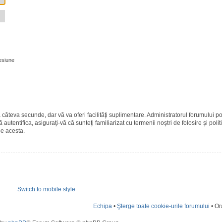
esiune
ază câteva secunde, dar vă va oferi facilităţi suplimentare. Administratorul forumulu
 autentifica, asiguraţi-vă că sunteţi familiarizat cu termenii noştri de folosire şi polit
pe acesta.
Switch to mobile style
Echipa
•
Şterge toate cookie-urile forumului
• Or