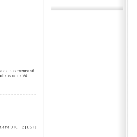
i poate de asemenea să
icile asociate. Vă
a este UTC + 2 [
DST
]