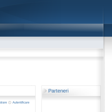
Parteneri
strare
Autentificare