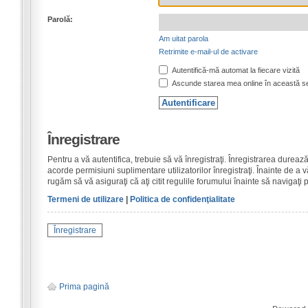
Parolă:
Am uitat parola
Retrimite e-mail-ul de activare
Autentifică-mă automat la fiecare vizită
Ascunde starea mea online în această s
Înregistrare
Pentru a vă autentifica, trebuie să vă înregistraţi. Înregistrarea dure
acorde permisiuni suplimentare utilizatorilor înregistraţi. Înainte de a vă
rugăm să vă asiguraţi că aţi citit regulile forumului înainte să navigaţi 
Termeni de utilizare
|
Politica de confidenţialitate
Înregistrare
Prima pagină