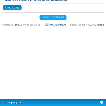
Înregistrare
Switch to full style
Powered by
phpBB
© phpBB Group.
phpBB Mobile / SEO by
Artodia
.
Prima pagină