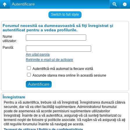
Autentificare
Switch to full style
Forumul necesită ca dumneavoastră să fiţi înregistrat şi
autentificat pentru a vedea profilurile.
Nume
utilizator:
Parolă:
Am uitat parola
Retrimite e-mail-ul de activare
Autentifică-mă automat la fiecare vizită
Ascunde starea mea online în această sesiune
Înregistrare
Pentru a vă autentifica, trebuie să vă înregistraţi. Înregistrarea durează câteva
secunde, dar vă va oferi facilităţi suplimentare. Administratorul forumului
poate de asemenea să acorde permisiuni suplimentare utilizatorilor
înregistraţi. Înainte de a vă autentifica, asiguraţi-vă că sunteţi familiarizat cu
termenii noştri de folosire şi politicile asociate. Vă rugăm să vă asiguraţi că aţi
citit regulile forumului înainte să navigaţi pe acesta.
Termeni de utilizare
|
Politica de confidenţialitate