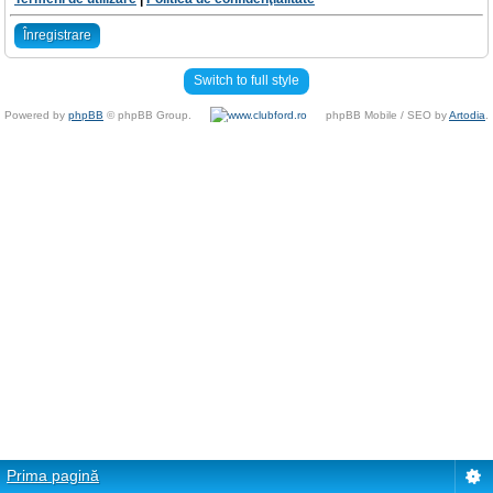
Înregistrare
Switch to full style
Powered by
phpBB
© phpBB Group.
phpBB Mobile / SEO by
Artodia
.
Prima pagină