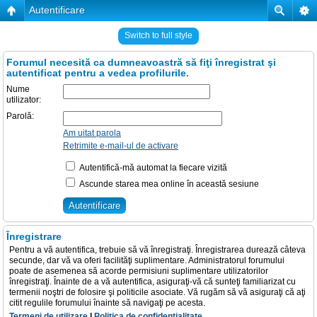
Autentificare
Switch to full style
Forumul necesită ca dumneavoastră să fiţi înregistrat şi
autentificat pentru a vedea profilurile.
Nume
utilizator:
Parolă:
Am uitat parola
Retrimite e-mail-ul de activare
Autentifică-mă automat la fiecare vizită
Ascunde starea mea online în această sesiune
Înregistrare
Pentru a vă autentifica, trebuie să vă înregistraţi. Înregistrarea durează câteva
secunde, dar vă va oferi facilităţi suplimentare. Administratorul forumului
poate de asemenea să acorde permisiuni suplimentare utilizatorilor
înregistraţi. Înainte de a vă autentifica, asiguraţi-vă că sunteţi familiarizat cu
termenii noştri de folosire şi politicile asociate. Vă rugăm să vă asiguraţi că aţi
citit regulile forumului înainte să navigaţi pe acesta.
Termeni de utilizare
|
Politica de confidenţialitate