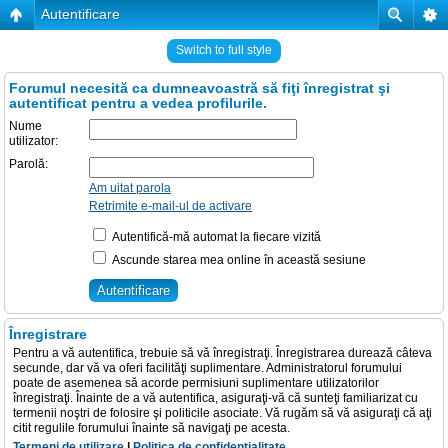
Autentificare
Switch to full style
Forumul necesită ca dumneavoastră să fiţi înregistrat şi
autentificat pentru a vedea profilurile.
Nume
utilizator:
Parolă:
Am uitat parola
Retrimite e-mail-ul de activare
Autentifică-mă automat la fiecare vizită
Ascunde starea mea online în această sesiune
Înregistrare
Pentru a vă autentifica, trebuie să vă înregistraţi. Înregistrarea durează câteva
secunde, dar vă va oferi facilităţi suplimentare. Administratorul forumului
poate de asemenea să acorde permisiuni suplimentare utilizatorilor
înregistraţi. Înainte de a vă autentifica, asiguraţi-vă că sunteţi familiarizat cu
termenii noştri de folosire şi politicile asociate. Vă rugăm să vă asiguraţi că aţi
citit regulile forumului înainte să navigaţi pe acesta.
Termeni de utilizare
|
Politica de confidenţialitate