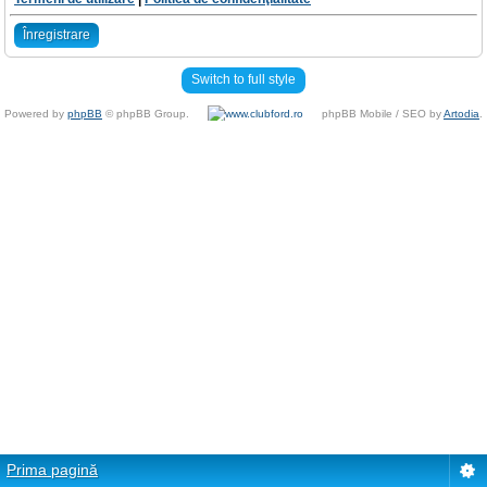
Înregistrare
Switch to full style
Powered by
phpBB
© phpBB Group.
phpBB Mobile / SEO by
Artodia
.
Prima pagină