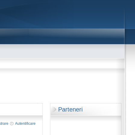
Parteneri
strare
Autentificare