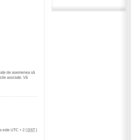
i poate de asemenea să
icile asociate. Vă
a este UTC + 2 [
DST
]