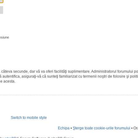
esiune
ază câteva secunde, dar vă va oferi facilităţi suplimentare. Administratorul forumulu
 autentifica, asiguraţi-vă că sunteţi familiarizat cu termenii noştri de folosire şi polit
pe acesta.
Switch to mobile style
Echipa
•
Şterge toate cookie-urile forumului
• Or