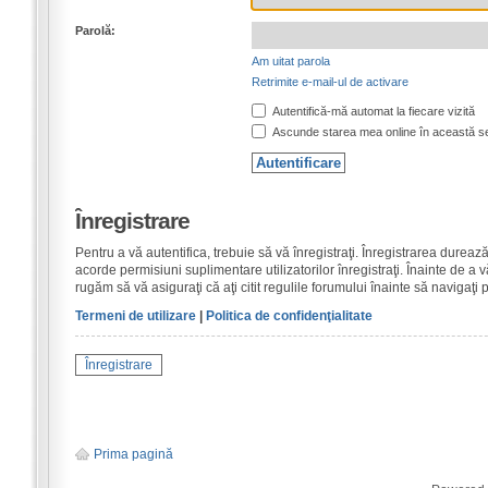
Parolă:
Am uitat parola
Retrimite e-mail-ul de activare
Autentifică-mă automat la fiecare vizită
Ascunde starea mea online în această s
Înregistrare
Pentru a vă autentifica, trebuie să vă înregistraţi. Înregistrarea dure
acorde permisiuni suplimentare utilizatorilor înregistraţi. Înainte de a vă
rugăm să vă asiguraţi că aţi citit regulile forumului înainte să navigaţi 
Termeni de utilizare
|
Politica de confidenţialitate
Înregistrare
Prima pagină