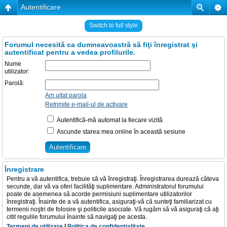
Autentificare
Switch to full style
Forumul necesită ca dumneavoastră să fiţi înregistrat şi
autentificat pentru a vedea profilurile.
Nume
utilizator:
Parolă:
Am uitat parola
Retrimite e-mail-ul de activare
Autentifică-mă automat la fiecare vizită
Ascunde starea mea online în această sesiune
Înregistrare
Pentru a vă autentifica, trebuie să vă înregistraţi. Înregistrarea durează câteva
secunde, dar vă va oferi facilităţi suplimentare. Administratorul forumului
poate de asemenea să acorde permisiuni suplimentare utilizatorilor
înregistraţi. Înainte de a vă autentifica, asiguraţi-vă că sunteţi familiarizat cu
termenii noştri de folosire şi politicile asociate. Vă rugăm să vă asiguraţi că aţi
citit regulile forumului înainte să navigaţi pe acesta.
Termeni de utilizare
|
Politica de confidenţialitate