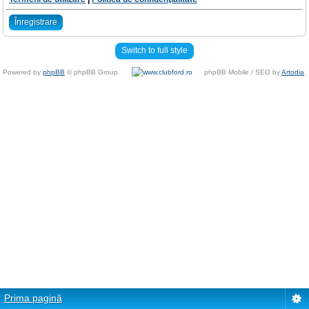
Înregistrare
Switch to full style
Powered by
phpBB
© phpBB Group.
phpBB Mobile / SEO by
Artodia
.
Prima pagină